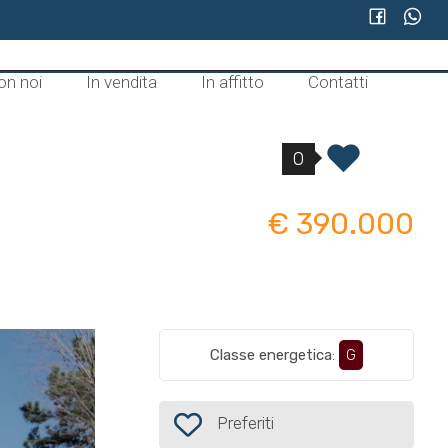
on noi
In vendita
In affitto
Contatti
0
€ 390.000
Classe energetica
:
G
Preferiti: Cod. 437
Preferiti