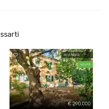
ssarti
IN VENDITA
NOVITÀ
€ 290.000