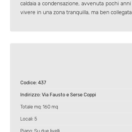
caldaia a condensazione, avvenuta pochi anni f
vivere in una zona tranquilla, ma ben collegata c
Locali
minimi
Qualsiasi
1
Codice: 437
Indirizzo: Via Fausto e Serse Coppi
2
Totale mq: 160 mq
3
Locali: 5
Piano: Su due livelli