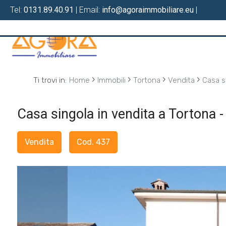
Tel:
0131.89.40.91
| Email:
info@agoraimmobiliare.eu
|
Codice
HOME
CHI
Contratto
›
›
›
›
SIAMO
Ti trovi in:
Home
Immobili
Tortona
Vendita
Casa s
Qualsiasi
SERVIZI
Casa singola in vendita a Tortona 
Vendita
LAVORA
Vendita
Cod. 437
CON
Affitto
NOI
Scegli
IN
dove