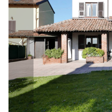
cercare
VENDITA
Provincia
IN
AFFITTO
Comune
CONTATTI
Tipologia
-
multiscelta
Qualsiasi
Residenziali