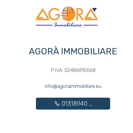
3
4
AGORÀ IMMOBILIARE
5
5+
P.IVA: 02486810068
info@agoraimmobiliare.eu
Altre
opzioni
01318940 ...
-
multiscelta
Giardino