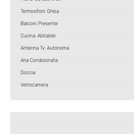
4
Termosifoni: Ghisa
5
Balconi: Presente
Cucina: Abitabile
5+
Antenna Tv: Autonoma
Bagni
Aria Condizionata
minimi
Doccia
Qualsiasi
Vetrocamera
1
2