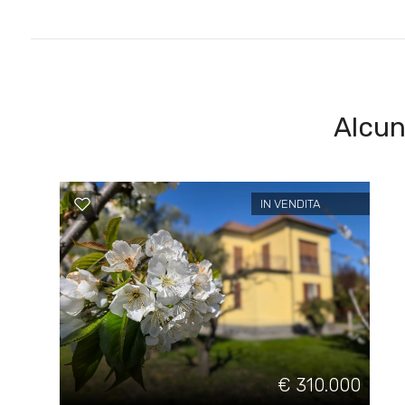
Posto auto/Box
Balcone/Terrazzo
Alcun
Ascensore
Arredato
IN VENDITA
Nuova costruzione
Lusso
€ 310.000