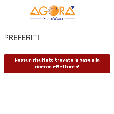
Codice
HOME
CHI
PREFERITI
Contratto
SIAMO
Qualsiasi
SERVIZI
Nessun risultato trovato in base alla
ricerca effettuata!
Vendita
LAVORA
CON
Affitto
NOI
Scegli
IN
dove