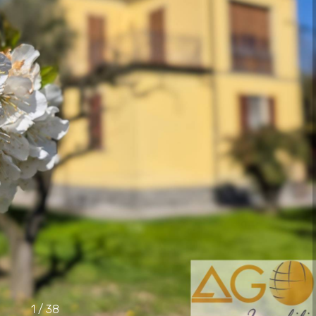
1
/
38