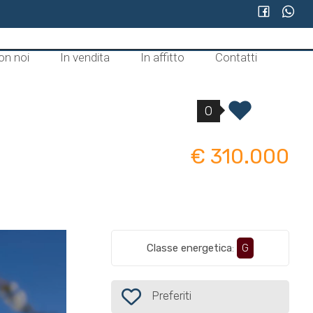
on noi
In vendita
In affitto
Contatti
0
€ 310.000
Classe energetica
:
G
Preferiti: Cod. 603
Preferiti