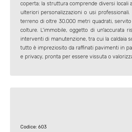
coperta; la struttura comprende diversi locali a
ulteriori personalizzazioni o usi professional
terreno di oltre 30.000 metri quadrati, servit
colture. L'immobile, oggetto di un'accurata r
interventi di manutenzione, tra cui la caldaia s
Locali
tutto è impreziosito da raffinati pavimenti in 
minimi
e privacy, pronta per essere vissuta o valorizz
Qualsiasi
1
2
3
Codice: 603