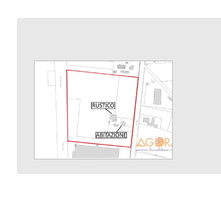
3
4
5
5+
Camere
minime
Qualsiasi
1
2