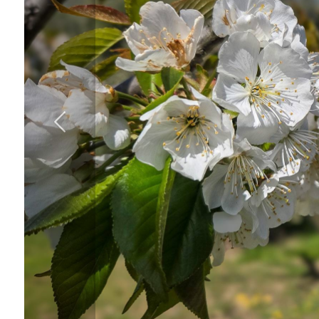
cercare
VENDITA
Provincia
IN
AFFITTO
Comune
CONTATTI
Tipologia
-
multiscelta
Qualsiasi
Residenziali