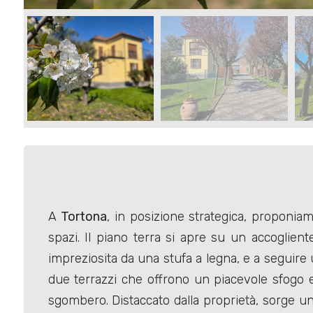
Commerciali
Terreni
Prezzo
A
Tortona
, in posizione strategica, proponia
spazi. Il piano terra si apre su un accoglie
impreziosita da una stufa a legna, e a seguire
Totale
due terrazzi che offrono un piacevole sfogo est
mq
sgombero. Distaccato dalla proprietà, sorge un 