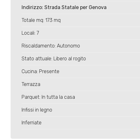
4
Indirizzo: Strada Statale per Genova
5
Totale mq: 173 mq
Locali: 7
5+
Riscaldamento: Autonomo
Stato attuale: Libero al rogito
Bagni
minimi
Cucina: Presente
Terrazza
Qualsiasi
Parquet: In tutta la casa
1
Infissi in legno
2
Inferriate