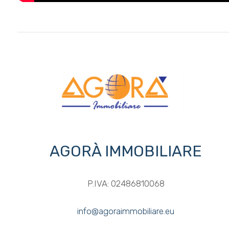
Posto auto/Box
Balcone/Terrazzo
Ascensore
Arredato
Nuova costruzione
AGORÀ IMMOBILIARE
Lusso
P.IVA: 02486810068
info@agoraimmobiliare.eu