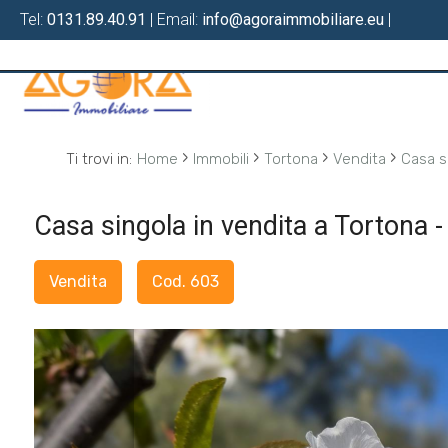
Tel:
0131.89.40.91
| Email:
info@agoraimmobiliare.eu
|
Codice
HOME
CHI
Contratto
›
›
›
›
SIAMO
Ti trovi in:
Home
Immobili
Tortona
Vendita
Casa s
Qualsiasi
SERVIZI
Casa singola in vendita a Tortona 
Vendita
LAVORA
Vendita
Cod. 603
CON
Affitto
NOI
Scegli
IN
dove