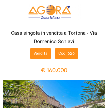
Codice
HOME
CHI
Casa singola in vendita a Tortona - Via
Contratto
SIAMO
Domenico Schiavi
Qualsiasi
SERVIZI
Vendita
Cod. 626
Vendita
LAVORA
€ 160.000
CON
Affitto
NOI
Scegli
IN
dove