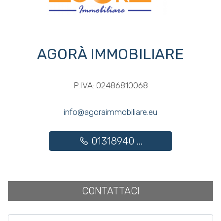
Posto auto/Box
AGORÀ IMMOBILIARE
Balcone/Terrazzo
Ascensore
P.IVA: 02486810068
Arredato
info@agoraimmobiliare.eu
Nuova costruzione
01318940 ...
Lusso
CONTATTACI