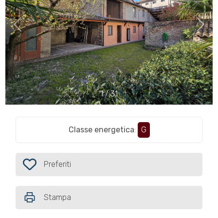
cercare
VENDITA
Provincia
IN
AFFITTO
Comune
CONTATTI
1
/
31
Classe energetica
:
G
Tipologia
-
multiscelta
Preferiti
Preferiti: Cod. 626
Qualsiasi
Stampa
Residenziali