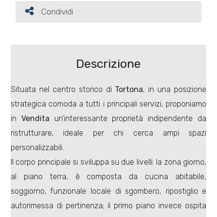
Condividi
Condividi
Commerciali
Terreni
Descrizione
Situata nel centro storico di
Tortona
, in una posizione
Prezzo
strategica comoda a tutti i principali servizi, proponiamo
in
Vendita
un'interessante proprietà indipendente da
ristrutturare, ideale per chi cerca ampi spazi
personalizzabili.
Il corpo principale si sviluppa su due livelli: la zona giorno,
al piano terra, è composta da cucina abitabile,
Totale
soggiorno, funzionale locale di sgombero, ripostiglio e
mq
autorimessa di pertinenza; il primo piano invece ospita