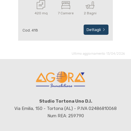
420 mq
7 Camere
2 Bagni
Dettagli
Cod. 418
Ultimo aggiornamento 13/04/2026
Studio Tortona Uno D.I.
Via Emilia, 150 - Tortona (AL) - P.IVA 02486810068
Num REA: 259790