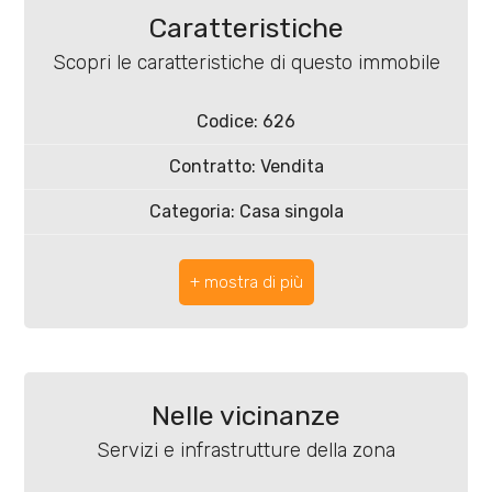
4
Caratteristiche
Scopri le caratteristiche di questo immobile
5
Codice: 626
5+
Contratto: Vendita
Bagni
Categoria: Casa singola
minimi
Indirizzo: Via Domenico Schiavi
CAP: 15057
Qualsiasi
Comune: Tortona
1
Totale mq: 168 mq
Nelle vicinanze
2
Camere: 3
Servizi e infrastrutture della zona
Bagni: 1