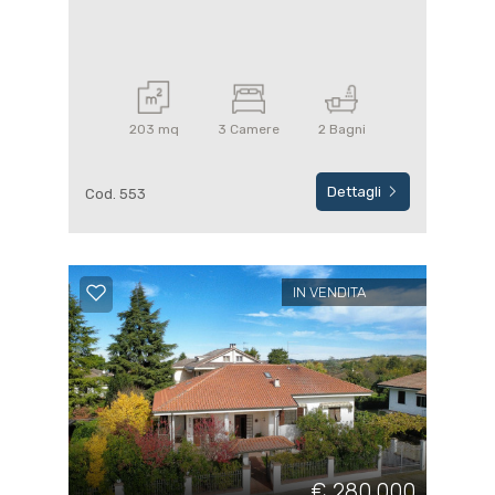
203 mq
3 Camere
2 Bagni
Dettagli
Cod. 553
IN VENDITA
€ 280.000