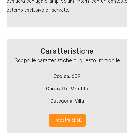
desidera coniugare ampi volumi interni con un contesto
4
esterno esclusivo e riservato.
5
5+
Caratteristiche
Bagni
Scopri le caratteristiche di questo immobile
minimi
Codice: 609
Qualsiasi
Contratto: Vendita
1
Categoria: Villa
Comune: Carezzano
2
Totale mq: 360 mq