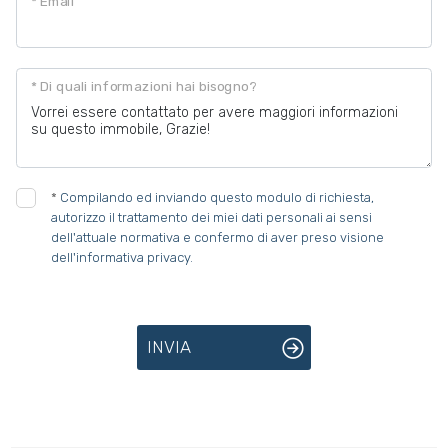
* Email
Posto auto/Box
* Di quali informazioni hai bisogno?
Balcone/Terrazzo
Ascensore
*
Compilando ed inviando questo modulo di richiesta,
Arredato
autorizzo il trattamento dei miei dati personali ai sensi
dell'attuale normativa e confermo di aver preso visione
dell'informativa privacy.
Nuova costruzione
Lusso
INVIA