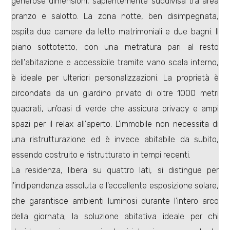
generose dimensioni, sapientemente suddivisa tra area
pranzo e salotto. La zona notte, ben disimpegnata,
ospita due camere da letto matrimoniali e due bagni. Il
piano sottotetto, con una metratura pari al resto
dell'abitazione e accessibile tramite vano scala interno,
Locali
è ideale per ulteriori personalizzazioni. La proprietà è
minimi
circondata da un giardino privato di oltre 1000 metri
quadrati, un'oasi di verde che assicura privacy e ampi
Qualsiasi
spazi per il relax all'aperto. L'immobile non necessita di
una ristrutturazione ed è invece abitabile da subito,
1
essendo costruito e ristrutturato in tempi recenti.
La residenza, libera su quattro lati, si distingue per
2
l'indipendenza assoluta e l'eccellente esposizione solare,
che garantisce ambienti luminosi durante l'intero arco
3
della giornata; la soluzione abitativa ideale per chi