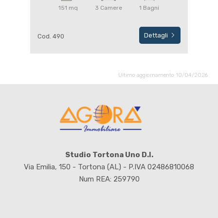
151 mq
3 Camere
1 Bagni
Dettagli
Cod. 490
Ultimo aggiornamento 10/04/2026
Studio Tortona Uno D.I.
Via Emilia, 150 - Tortona (AL) - P.IVA 02486810068
Num REA: 259790