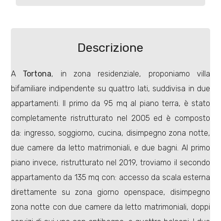
Commerciali
Descrizione
Terreni
A
Tortona
, in zona residenziale, proponiamo villa
bifamiliare indipendente su quattro lati, suddivisa in due
Prezzo
appartamenti. Il primo da 95 mq al piano terra, è stato
completamente ristrutturato nel 2005 ed è composto
da: ingresso, soggiorno, cucina, disimpegno zona notte,
due camere da letto matrimoniali, e due bagni. Al primo
piano invece, ristrutturato nel 2019, troviamo il secondo
appartamento da 135 mq con: accesso da scala esterna
Totale
direttamente su zona giorno openspace, disimpegno
mq
zona notte con due camere da letto matrimoniali, doppi