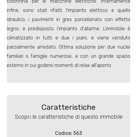
colonnina per le macchine elettriche. Internamente
4
infine, sono stati rifatti l'impianto elettrico e quello
5
idraulico, i pavimenti in gres porcellanato con effetto
legno, e predisposto l'impianto d'allarme. L'immobile è
5+
climatizzato in tutti e due i piani, e viene venduto
parzialmente arredato. Ottima soluzione per due nuclei
familiari o famiglie numerose, e con un grande spazio
Bagni
esterno in cui godersi momenti di relax all'aperto.
minimi
Qualsiasi
1
Caratteristiche
Scopri le caratteristiche di questo immobile
2
Codice: 563