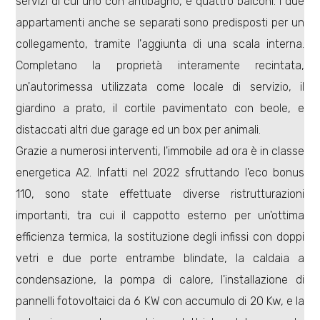
servizi di cui uno con antibagno, e quattro balconi. I due
appartamenti anche se separati sono predisposti per un
collegamento, tramite l'aggiunta di una scala interna.
Completano la proprietà interamente recintata,
un'autorimessa utilizzata come locale di servizio, il
Locali
giardino a prato, il cortile pavimentato con beole, e
minimi
distaccati altri due garage ed un box per animali.
Grazie a numerosi interventi, l'immobile ad ora è in classe
Qualsiasi
energetica A2. Infatti nel 2022 sfruttando l'eco bonus
110, sono state effettuate diverse ristrutturazioni
1
importanti, tra cui il cappotto esterno per un'ottima
efficienza termica, la sostituzione degli infissi con doppi
2
vetri e due porte entrambe blindate, la caldaia a
condensazione, la pompa di calore, l'installazione di
3
pannelli fotovoltaici da 6 KW con accumulo di 20 Kw, e la