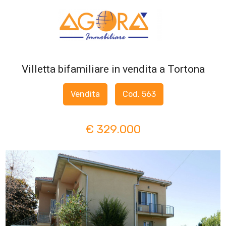
Codice
HOME
CHI
Villetta bifamiliare in vendita a Tortona
Contratto
SIAMO
Vendita
Cod. 563
Qualsiasi
SERVIZI
€ 329.000
Vendita
LAVORA
CON
Affitto
NOI
Scegli
IN
dove