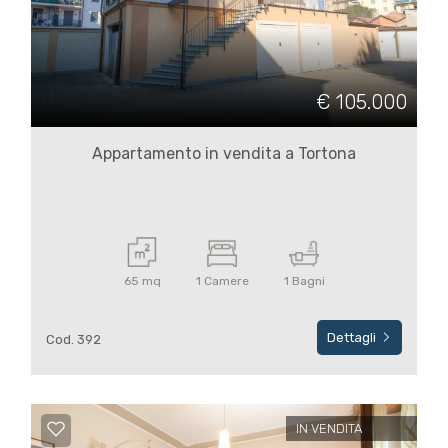
€ 105.000
Appartamento in vendita a Tortona
65 mq
1 Camere
1 Bagni
Dettagli
Cod. 392
IN VENDITA