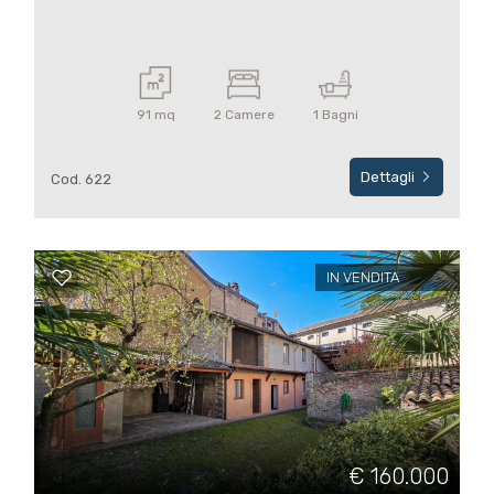
91 mq
2 Camere
1 Bagni
Dettagli
Cod. 622
IN VENDITA
€ 160.000