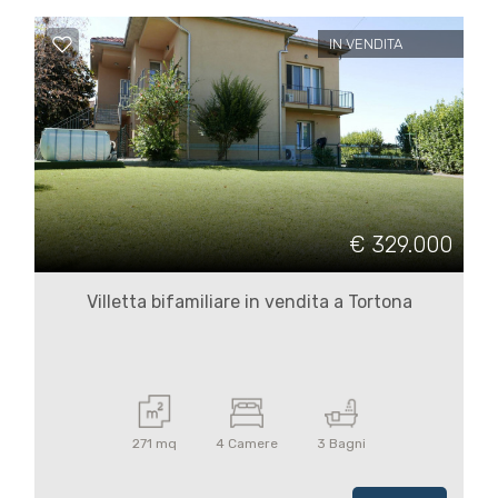
IN VENDITA
€ 329.000
Villetta bifamiliare in vendita a Tortona
271 mq
4 Camere
3 Bagni