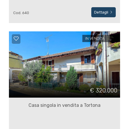
Dettagli
Cod. 640
3
4
IN VENDITA
5
5+
Altre
€ 320.000
opzioni
-
Casa singola in vendita a Tortona
multiscelta
Giardino