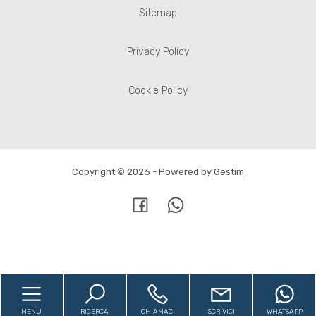
Sitemap
Privacy Policy
Cookie Policy
Copyright © 2026 - Powered by
Gestim
Torna su
MENU
RICERCA
CHIAMACI
SCRIVICI
WHATSAPP