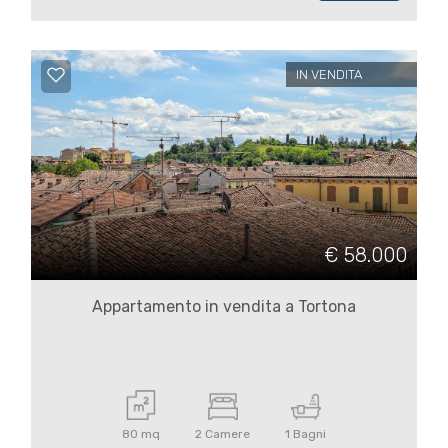
3
4
IN VENDITA
5
5+
Camere
€ 58.000
minime
Appartamento in vendita a Tortona
Qualsiasi
1
80 mq
2 Camere
1 Bagni
2