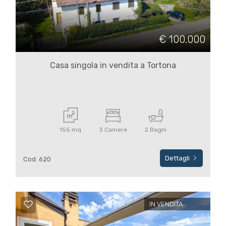
Commerciali
€ 100.000
Terreni
Casa singola in vendita a Tortona
Prezzo
155 mq
3 Camere
2 Bagni
Dettagli
Cod. 620
Totale
mq
IN VENDITA