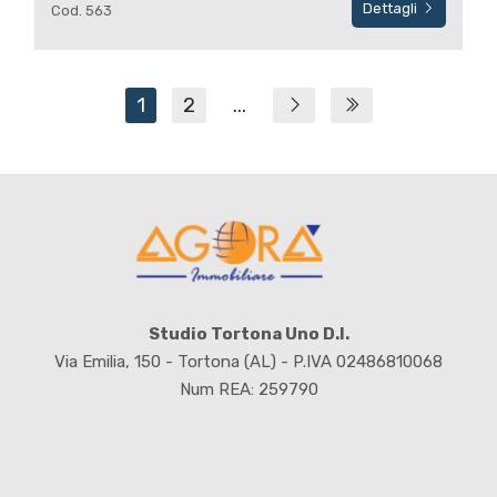
Dettagli
Cod. 563
1
2
...
Studio Tortona Uno D.I.
Via Emilia, 150 - Tortona (AL) - P.IVA 02486810068
Num REA: 259790