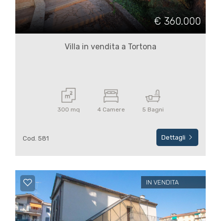
€ 360.000
Villa in vendita a Tortona
300 mq
4 Camere
5 Bagni
Dettagli
Cod. 581
IN VENDITA