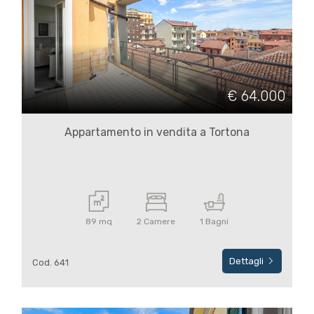
€ 64.000
Locali
minimi
Appartamento in vendita a Tortona
Qualsiasi
1
89 mq
2 Camere
1 Bagni
2
Dettagli
Cod. 641
3