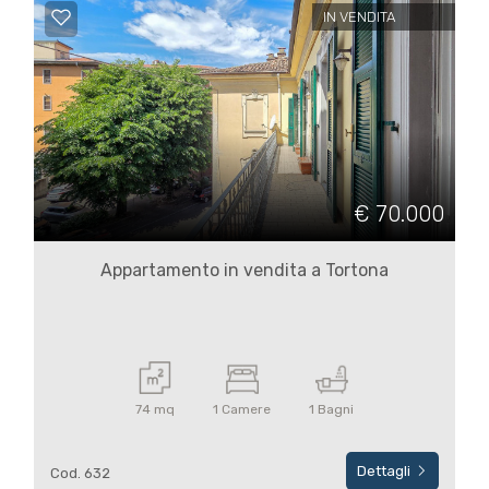
4
IN VENDITA
5
5+
Bagni
€ 70.000
minimi
Appartamento in vendita a Tortona
Qualsiasi
1
74 mq
1 Camere
1 Bagni
2
Dettagli
Cod. 632