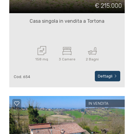
cercare
VENDITA
€ 215.000
Alessandria
IN
Casa singola in vendita a Tortona
AFFITTO
Tortona
CONTATTI
158 mq
3 Camere
2 Bagni
Dettagli
Cod. 654
Tipologia
-
multiscelta
IN VENDITA
Qualsiasi
Residenziali